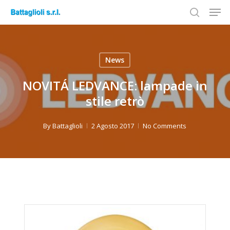
Men
Skip
to
search
Close
main
Menu
content
News
NOVITÁ LEDVANCE: lampade in
stile retrò
By
Battaglioli
2 Agosto 2017
No Comments