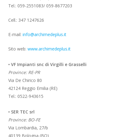
Tel.: 059-2551083/ 059-8677203
Cell.: 347 1247626
E-mail:
info@archimedeplus.it
Sito web:
www.archimedeplus.it
• VF Impianti snc di Virgilli e Grasselli
Province: RE-PR
Via De Chirico 80
42124 Reggio Emilia (RE)
Tel.: 0522-943615
• SER TEC srl
Province: BO-FE
Via Lombardia, 27/b
40139 Bologna (BO)