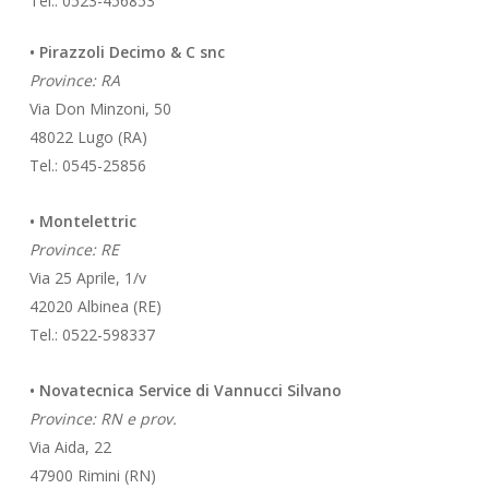
Tel.: 0523-456853
• Pirazzoli Decimo & C snc
Province: RA
Via Don Minzoni, 50
48022 Lugo (RA)
Tel.: 0545-25856
• Montelettric
Province: RE
Via 25 Aprile, 1/v
42020 Albinea (RE)
Tel.: 0522-598337
• Novatecnica Service di Vannucci Silvano
Province: RN e prov.
Via Aida, 22
47900 Rimini (RN)