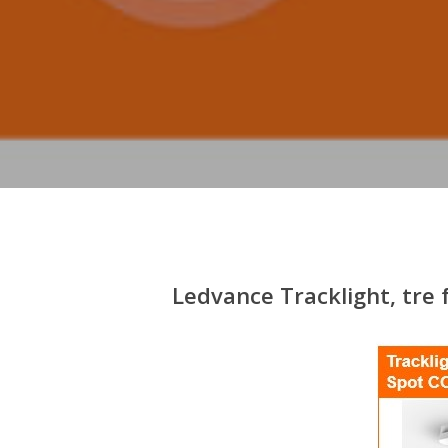
Hit enter to search or ESC to close
Ledvance Tracklight, tre f