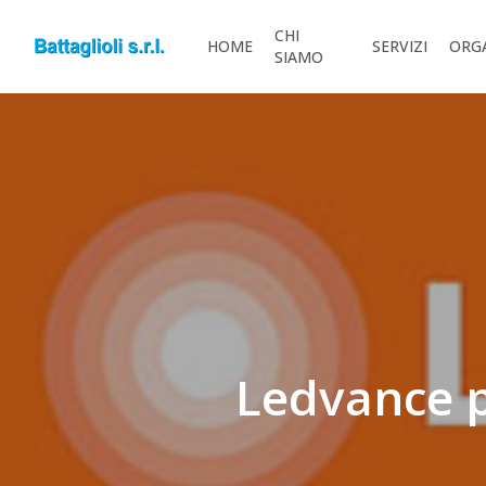
Skip
CHI
to
HOME
SERVIZI
ORG
SIAMO
main
content
Ledvance p