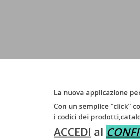
Hit enter to search or ESC to close
La nuova applicazione per
Con un semplice “click” co
i codici dei prodotti,cata
ACCEDI
al
CONF