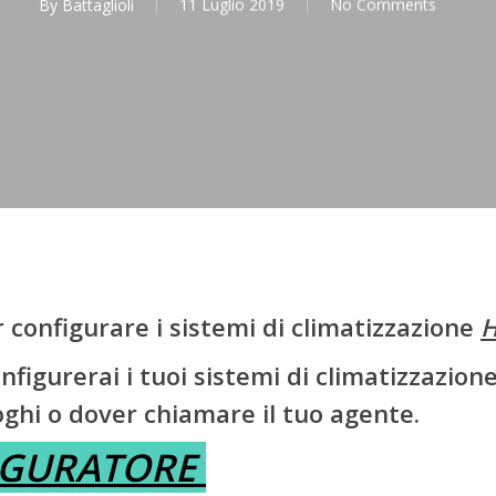
By
Battaglioli
11 Luglio 2019
No Comments
 configurare i sistemi di climatizzazione
H
nfigurerai i tuoi sistemi di climatizzazio
loghi o dover chiamare il tuo agente.
IGURATORE