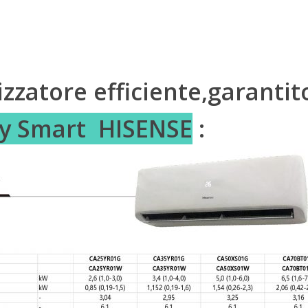
izzatore efficiente,garantit
y Smart HISENSE
: