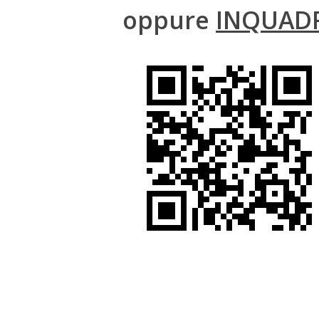
oppure
INQUAD