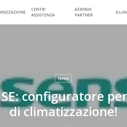
CENTRI
AZIENDE
ANIZZAZIONE
ILLU
ASSISTENZA
PARTNER
News
E: configuratore per 
di climatizzazione!