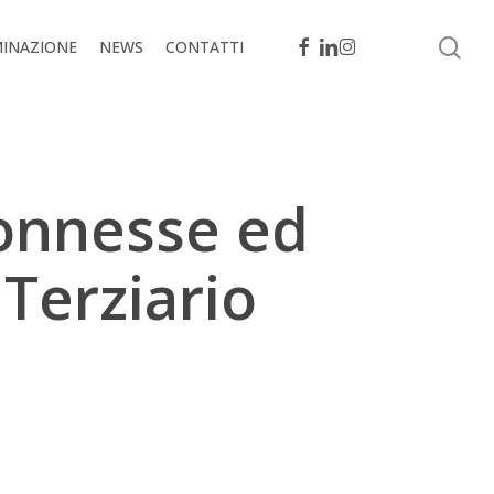
se
FACEBOOK
LINKEDIN
INSTAGRAM
MINAZIONE
NEWS
CONTATTI
connesse ed
 Terziario