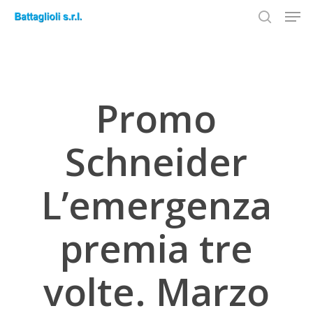
Men
Skip
to
search
Close
main
Menu
content
Promo
Schneider
L’emergenza
premia tre
volte. Marzo