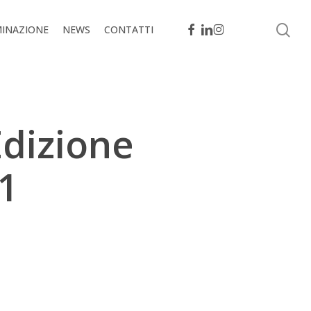
se
FACEBOOK
LINKEDIN
INSTAGRAM
MINAZIONE
NEWS
CONTATTI
dizione
1