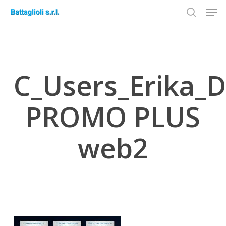
Men
Skip
to
search
Close
main
Menu
content
C_Users_Erika_
PROMO PLUS
web2