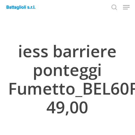
Men
Skip
to
search
Close
main
Menu
content
iess barriere
ponteggi
Fumetto_BEL60
49,00