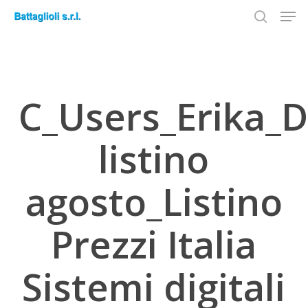
Men
Skip
to
search
Close
main
Menu
content
C_Users_Erika_
listino
agosto_Listino
Prezzi Italia
Sistemi digitali