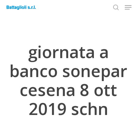
Men
Skip
to
search
Close
main
Menu
content
giornata a
banco sonepar
cesena 8 ott
2019 schn