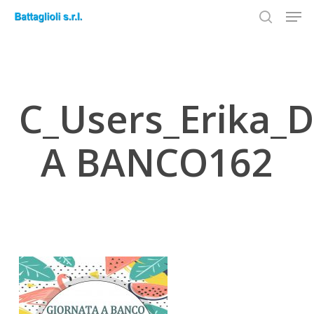
Men
Skip
to
search
Close
main
Menu
content
C_Users_Erika_
A BANCO162