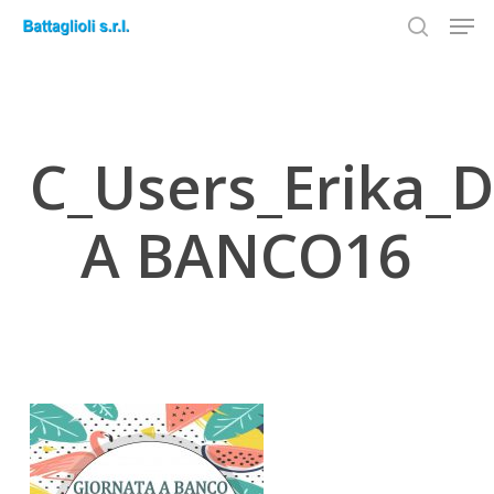
Men
Skip
to
search
Close
main
Menu
content
C_Users_Erika_
A BANCO16