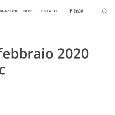
se
FACEBOOK
LINKEDIN
INSTAGRAM
MINAZIONE
NEWS
CONTATTI
ebbraio 2020
c