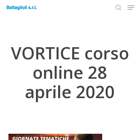
Men
Skip
to
search
Close
main
Menu
content
VORTICE corso
online 28
aprile 2020