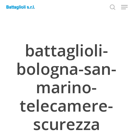
Men
Skip
to
search
Close
main
Menu
content
battaglioli-
bologna-san-
marino-
telecamere-
scurezza